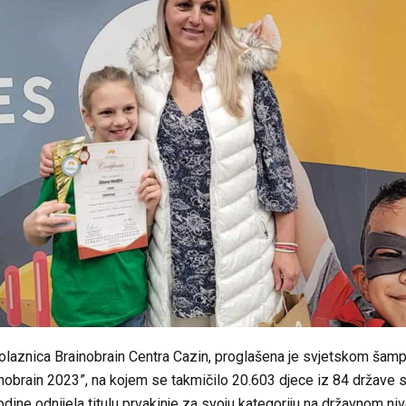
olaznica Brainobrain Centra Cazin, proglašena je svjetskom šamp
nobrain 2023”, na kojem se takmičilo 20.603 djece iz 84 države s
dine odnijela titulu prvakinje za svoju kategoriju na državnom niv