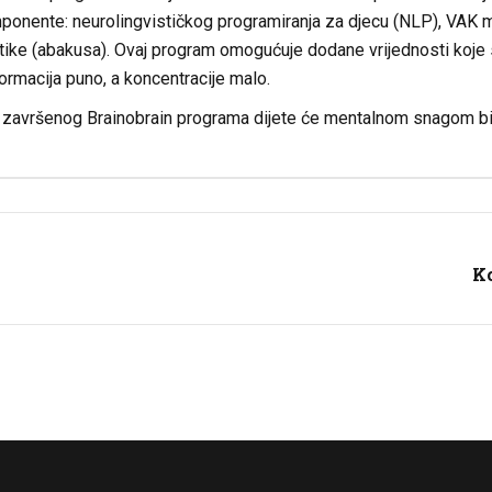
mponente: neurolingvističkog programiranja za djecu (NLP), VAK m
tike (abakusa). Ovaj program omogućuje dodane vrijednosti koje 
formacija puno, a koncentracije malo.
završenog Brainobrain programa dijete će mentalnom snagom biti
K