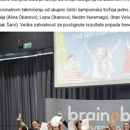
ionalnom takmičenju od ukupno četiri šampionska trofeja jedno j
lja (Alina Okanović, Lejna Okanović, Nedim Huremagić, Ilhan Velić
k Šarić). Velika zahvalnost za postignute rezultate pripada tren