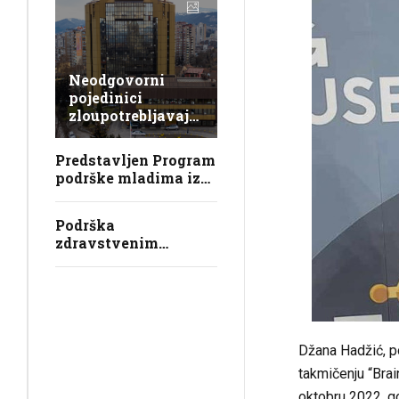
Neodgovorni
pojedinici
zloupotrebljavaju
Univerzitet u
Zenici, lažno se
Predstavljen Program
predstavljaju,
podrške mladima iz
krše zakon i
sistema javne brige u
obmanjuju
ZDK
javnost
Podrška
zdravstvenim
ustanovama i
osiguranje boračke
populacije
Džana Hadžić, p
takmičenju “Brai
oktobru 2022. go