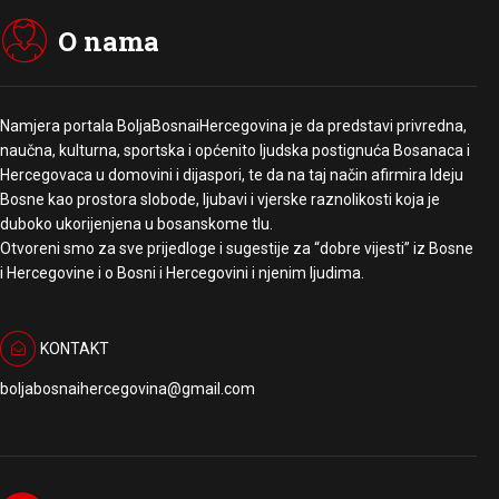
O nama
Namjera portala BoljaBosnaiHercegovina je da predstavi privredna,
naučna, kulturna, sportska i općenito ljudska postignuća Bosanaca i
Hercegovaca u domovini i dijaspori, te da na taj način afirmira Ideju
Bosne kao prostora slobode, ljubavi i vjerske raznolikosti koja je
duboko ukorijenjena u bosanskome tlu.
Otvoreni smo za sve prijedloge i sugestije za “dobre vijesti” iz Bosne
i Hercegovine i o Bosni i Hercegovini i njenim ljudima.
KONTAKT
boljabosnaihercegovina@gmail.com