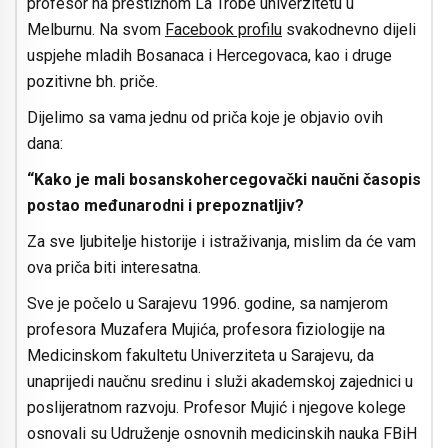
profesor na prestižnom La Trobe univerzitetu u
Melburnu. Na svom
Facebook profilu
svakodnevno dijeli
uspjehe mladih Bosanaca i Hercegovaca, kao i druge
pozitivne bh. priče.
Dijelimo sa vama jednu od priča koje je objavio ovih
dana:
“Kako je mali bosanskohercegovački naučni časopis
postao međunarodni i prepoznatljiv?
Za sve ljubitelje historije i istraživanja, mislim da će vam
ova priča biti interesatna.
Sve je počelo u Sarajevu 1996. godine, sa namjerom
profesora Muzafera Mujića, profesora fiziologije na
Medicinskom fakultetu Univerziteta u Sarajevu, da
unaprijedi naučnu sredinu i služi akademskoj zajednici u
poslijeratnom razvoju. Profesor Mujić i njegove kolege
osnovali su Udruženje osnovnih medicinskih nauka FBiH