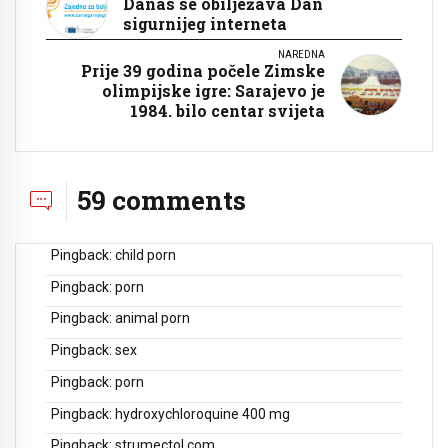
Danas se obilježava Dan
sigurnijeg interneta
NAREDNA
Prije 39 godina počele Zimske
olimpijske igre: Sarajevo je
1984. bilo centar svijeta
59 comments
Pingback:
child porn
Pingback:
porn
Pingback:
animal porn
Pingback:
sex
Pingback:
porn
Pingback:
hydroxychloroquine 400 mg
Pingback:
strumectol.com