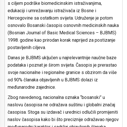
s ciljem podrške biomedicinskim istraživanjima,
edukaciji i umrežavanju istraživača iz Bosne i
Hercegovine sa ostatkom svijeta. Udruženje je potom
osnovalo Bosanski časopis osnovnih medicinskih nauka
(Bosnian Journal of Basic Medical Sciences – BJBMS)
1998. godine kao prirodan korak naprijed za postizanje
postavljenih ciljeva.
Danas je BJBMS uključen u najrelevantnije naučne baze
podataka i poznat je širom svijeta. Časopis je prerastao
svoje nacionalne i regionalne granice s obzirom da više
od 90% članaka objavljenih u BJBMS dolazi iz
međunarodne zajednice.
Zbog navedenog, nacionalna oznaka “bosanski” u
naslovu časopisa ne odražava suštinu i globalni značaj
časopisa. Stoga su izdavač i urednici odlučili promijeniti
naslov časopisa kako bi što preciznije odražavao njegov
međunarodni karakter i sadržaj objavljenih članaka.