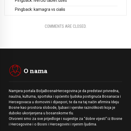
Pingback:
ivercid tablet uses
Pingback:
kamagra vs cialis
COMMENTS ARE CLOSED.
O nama
Namjera portala BoljaBosnaiHercegovina je da predstavi privredna,
naučna, kulturna, sportska i općenito ljudska postignuća Bosanaca i
Hercegovaca u domovini i dijaspori, te da na taj način afirmira Ideju
Bosne kao prostora slobode, ljubavi i vjerske raznolikosti koja je
duboko ukorijenjena u bosanskome tlu.
Otvoreni smo za sve prijedloge i sugestije za “dobre vijesti” iz Bosne
i Hercegovine i o Bosni i Hercegovini i njenim ljudima.