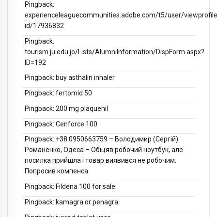
Pingback:
experienceleaguecommunities.adobe.com/t5/user/viewprofil
id/17936832
Pingback:
tourism.ju.edu.jo/Lists/AlumniInformation/DispForm.aspx?
ID=192
Pingback:
buy asthalin inhaler
Pingback:
fertomid 50
Pingback:
200 mg plaquenil
Pingback:
Cenforce 100
Pingback:
+38 0950663759 – Володимир (Сергій)
Романенко, Одеса – Обіцяв робочий ноутбук, але
посилка прийшла і товар виявився не робочим.
Попросив компенса
Pingback:
Fildena 100 for sale
Pingback:
kamagra or penagra