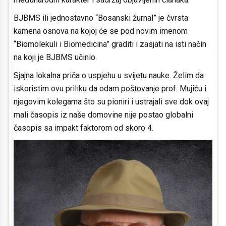
BJBMS ili jednostavno “Bosanski žurnal” je čvrsta
kamena osnova na kojoj će se pod novim imenom
“Biomolekuli i Biomedicina” graditi i zasjati na isti način
na koji je BJBMS učinio.
Sjajna lokalna priča o uspjehu u svijetu nauke. Želim da
iskoristim ovu priliku da odam poštovanje prof. Mujiću i
njegovim kolegama što su pioniri i ustrajali sve dok ovaj
mali časopis iz naše domovine nije postao globalni
časopis sa impakt faktorom od skoro 4.