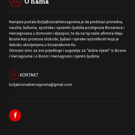
O nama
Namjera portala BoljaBosnaiHercegovina je da predstavi privredna,
naučna, kulturna, sportska i općenito ljudska postignuća Bosanaca i
Hercegovaca u domovini i dijaspori, te da na taj način afirmira Ideju
Bosne kao prostora slobode, ljubavi i vjerske raznolikosti koja je
duboko ukorijenjena u bosanskome tlu.
Otvoreni smo za sve prijedloge i sugestije za “dobre vijesti” iz Bosne
i Hercegovine i o Bosni i Hercegovini i njenim ljudima.
KONTAKT
boljabosnaihercegovina@gmail.com