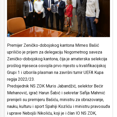
Premijer Zeničko-dobojskog kantona Mirnes Bašić
upriličio je prijem za delegaciju Nogometnog saveza
Zeničko-dobojskog kantona, čija je amaterska selekcija
prošlog mjeseca osvojila prvo mjesto u kvalifikacijskoj
Grupi 1 i izborila plasman na završni turnir UEFA Kupa
regija 2022/23.
Predsjednik NS ZDK Muris Jabandžić, selektor Bećir
Mehanović, igrač Harun Šabić i sekretar Safija Mahmić
prenijeli su premijeru Bašiću, ministru za obrazovanje,
nauku, kulturu i sport Spahiji Kozliću i ministru pravosuđa
i uprave Nebojši Nikoliću, koji je i član IO NS ZDK,