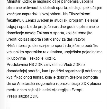
Ministar Kozlić je naglasio da je pandemija usporila
planirane aktivnosti u oblasti sporta, ali da je ipak učinjen
značajan napredak u ovoj oblasti. Na Filozofskom
fakultetu u Zenici uveden je studijski program Tjelesni
odgoj i sport, a do proljeća naredne godine planirano je
donošenje novog Zakona o sportu, koji će temeljito
urediti oblast sporta i biti osnov za dalji razvoj.
-Naš interes je da razvijamo sport i da jačamo podršku
vrhunskim sportskim rezultatima, uspješnim pojedincima
i klubovima – rekao je Kozlić.
Predstavnici NS ZDK zahvalili su Vladi ZDK na
dosadašnjoj podršci, kao i podršci organizaciji održanog
kvalifikacionog turnira, koja je dobrim dijelom pomogla
da se Amaterska nogometna reprezentacija ZDK plasira
među osam najboljih selekcija regija u Evropi.
Press služba ZDK