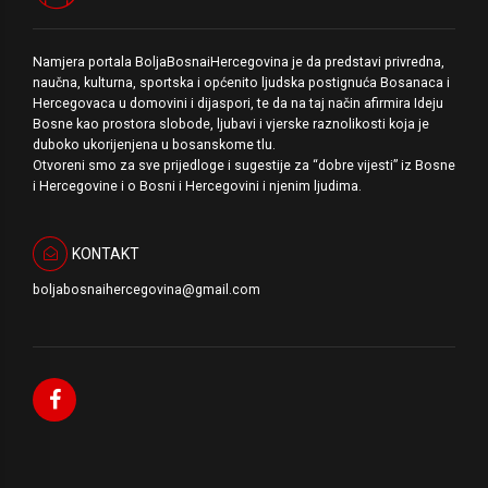
Namjera portala BoljaBosnaiHercegovina je da predstavi privredna,
naučna, kulturna, sportska i općenito ljudska postignuća Bosanaca i
Hercegovaca u domovini i dijaspori, te da na taj način afirmira Ideju
Bosne kao prostora slobode, ljubavi i vjerske raznolikosti koja je
duboko ukorijenjena u bosanskome tlu.
Otvoreni smo za sve prijedloge i sugestije za “dobre vijesti” iz Bosne
i Hercegovine i o Bosni i Hercegovini i njenim ljudima.
KONTAKT
boljabosnaihercegovina@gmail.com