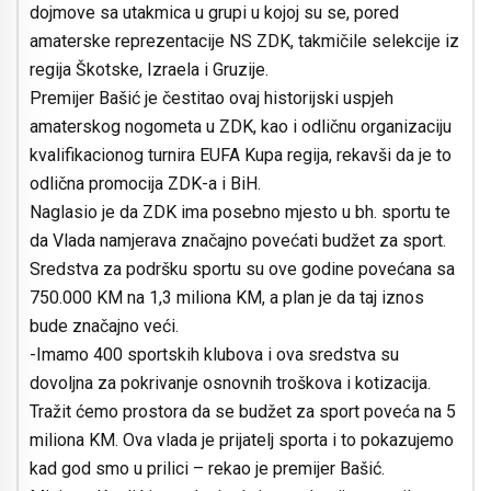
dojmove sa utakmica u grupi u kojoj su se, pored
amaterske reprezentacije NS ZDK, takmičile selekcije iz
regija Škotske, Izraela i Gruzije.
Premijer Bašić je čestitao ovaj historijski uspjeh
amaterskog nogometa u ZDK, kao i odličnu organizaciju
kvalifikacionog turnira EUFA Kupa regija, rekavši da je to
odlična promocija ZDK-a i BiH.
Naglasio je da ZDK ima posebno mjesto u bh. sportu te
da Vlada namjerava značajno povećati budžet za sport.
Sredstva za podršku sportu su ove godine povećana sa
750.000 KM na 1,3 miliona KM, a plan je da taj iznos
bude značajno veći.
-Imamo 400 sportskih klubova i ova sredstva su
dovoljna za pokrivanje osnovnih troškova i kotizacija.
Tražit ćemo prostora da se budžet za sport poveća na 5
miliona KM. Ova vlada je prijatelj sporta i to pokazujemo
kad god smo u prilici – rekao je premijer Bašić.