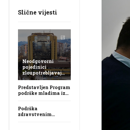
Slične vijesti
Neodgovorni
pojedinici
zloupotrebljavaju
Univerzitet u
Zenici, lažno se
Predstavljen Program
predstavljaju,
podrške mladima iz
krše zakon i
sistema javne brige u
obmanjuju
ZDK
javnost
Podrška
zdravstvenim
ustanovama i
osiguranje boračke