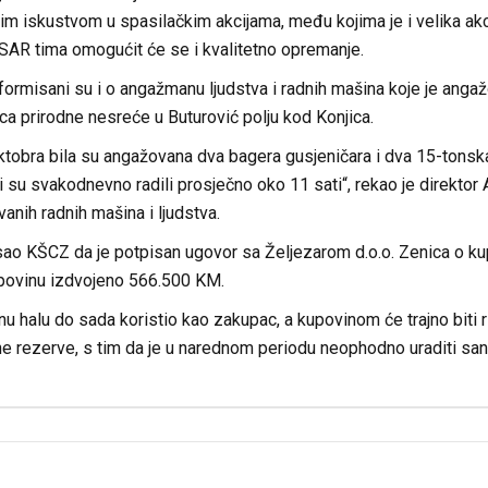
kim iskustvom u spasilačkim akcijama, među kojima je i velika akc
SAR tima omogućit će se i kvalitetno opremanje.
ormisani su i o angažmanu ljudstva i radnih mašina koje je angaž
ica prirodne nesreće u Buturović polju kod Konjica.
ktobra bila su angažovana dva bagera gusjeničara i dva 15-tonska
oji su svakodnevno radili prosječno oko 11 sati“, rekao je direkto
anih radnih mašina i ljudstva.
isao KŠCZ da je potpisan ugovor sa Željezarom d.o.o. Zenica o kup
upovinu izdvojeno 566.500 KM.
 halu do sada koristio kao zakupac, a kupovinom će trajno biti r
ne rezerve, s tim da je u narednom periodu neophodno uraditi san