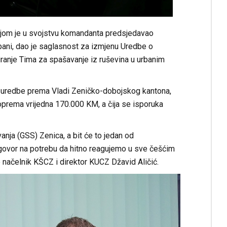
kojom je u svojstvu komandanta predsjedavao
bani, dao je saglasnost za izmjenu Uredbe o
iranje Tima za spašavanje iz ruševina u urbanim
e uredbe prema Vladi Zeničko-dobojskog kantona,
 oprema vrijedna 170.000 KM, a čija se isporuka
anja (GSS) Zenica, a bit će to jedan od
odgovor na potrebu da hitno reagujemo u sve češćim
e načelnik KŠCZ i direktor KUCZ Džavid Aličić.