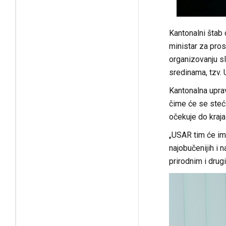
populacije
Kantonalni štab
ministar za pros
organizovanju sl
sredinama, tzv.
Kantonalna upra
čime će se steći
očekuje do kraj
„USAR tim će ima
najobučenijih i 
prirodnim i drug