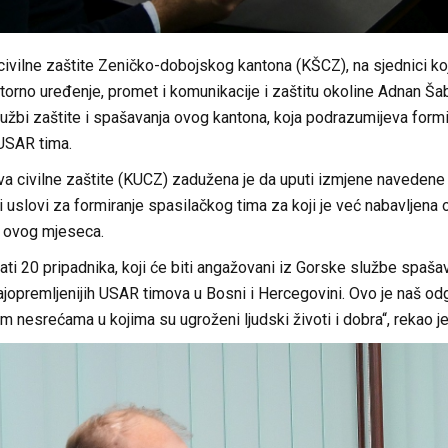
 civilne zaštite Zeničko-dobojskog kantona (KŠCZ), na sjednici 
torno uređenje, promet i komunikacije i zaštitu okoline Adnan Ša
užbi zaštite i spašavanja ovog kantona, koja podrazumijeva form
 USAR tima.
va civilne zaštite (KUCZ) zadužena je da uputi izmjene naveden
 uslovi za formiranje spasilačkog tima za koji je već nabavljena
a ovog mjeseca.
ti 20 pripadnika, koji će biti angažovani iz Gorske službe spašav
najopremljenijih USAR timova u Bosni i Hercegovini. Ovo je naš 
im nesrećama u kojima su ugroženi ljudski životi i dobra“, rekao j