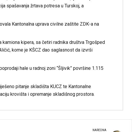
ija spašavanja žrtava potresa u Turskoj, a
ovala Kantonalna uprava civilne zaštite ZDK-a na
 kamiona kipera, sa četiri radnika društva Trgošped
r Aličić, kome je KŠCZ dao saglasnost da izvrši
oprodaji hale u radnoj zoni “Šljivik” površine 1.115
iješeno pitanje skladišta KUCZ te Kantonalne
aciju krovišta i opremanje skladišnog prostora.
NAREDNA