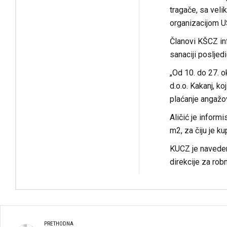
tragače, sa veli
organizacijom U
Članovi KŠCZ inf
sanaciji posljed
„Od 10. do 27. o
d.o.o. Kakanj, k
plaćanje angažov
Aličić je inform
m2, za čiju je k
KUCZ je navedenu
direkcije za rob
PRETHODNA