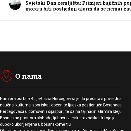
Svjetski Dan zemljišta: Primjeri bujičnih pop
moraju biti posljednji alarm da se nemar za
O nama
Namjera portala BoljaBosnaiHercegovina je da predstavi privredna,
naučna, kulturna, sportska i općenito ljudska postignuća Bosanaca i
Hercegovaca u domovini i dijaspori, te da na taj način afirmira Ideju
Bosne kao prostora slobode, ljubavi i vjerske raznolikosti koja je
duboko ukorijenjena u bosanskome tlu.
Otvoreni smo za sve prijedloge i sugestije za “dobre vijesti” iz Bosne