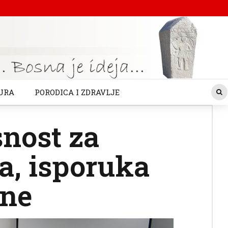
URA
PORODICA I ZDRAVLJE
nost za
a, isporuka
ine