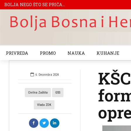
BOLJA NEGO ŠTO SE PRIČA...
PRIVREDA
PROMO
NAUKA
KUHANJE
KŠC
6. Decembra 2024
for
Civilna Zaštita
GSS
opre
Vlada ZDK