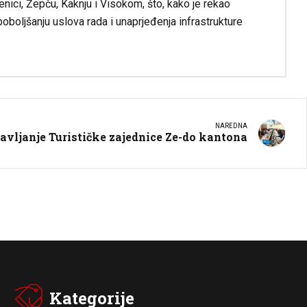
nici, Žepču, Kaknju i Visokom, što, kako je rekao
boljšanju uslova rada i unaprjeđenja infrastrukture
NAREDNA
vljanje Turističke zajednice Ze-do kantona
Kategorije