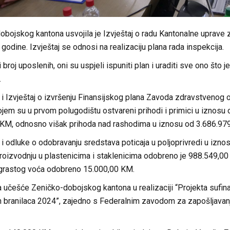
obojskog kantona usvojila je Izvještaj o radu Kantonalne uprave
 godine. Izvještaj se odnosi na realizaciju plana rada inspekcija.
 broj uposlenih, oni su uspjeli ispuniti plan i uraditi sve ono što 
.
a i Izvještaj o izvršenju Finansijskog plana Zavoda zdravstvenog
jem su u prvom polugodištu ostvareni prihodi i primici u iznosu 
KM, odnosno višak prihoda nad rashodima u iznosu od 3.686.97
a i odluke o odobravanju sredstava poticaja u poljoprivredi u iz
roizvodnju u plastenicima i staklenicima odobreno je 988.549,00
zgrastog voća odobreno 15.000,00 KM.
a učešće Zeničko-dobojskog kantona u realizaciji “Projekta sufin
h branilaca 2024”, zajedno s Federalnim zavodom za zapošljavanj