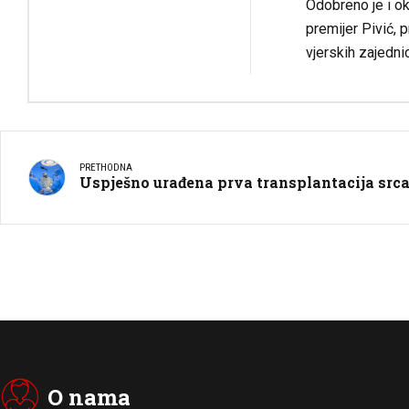
Odobreno je i ok
premijer Pivić, 
vjerskih zajedni
PRETHODNA
Uspješno urađena prva transplantacija srca
O nama