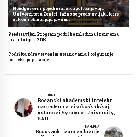
Neodgovorni pojedinici zloupotrebljavaju
Univerzitet u Zenici, lažno se predstavljaju, krše
zakon i obmanjuju javnost
Predstavljen Program podrške mladima iz sistema
javne brige u ZDK
Podrška zdravstvenim ustanovama i osiguranje
boračke populacije
PRETHODNA
Bosanski akademski intelekt
nagrađen na visokoškolskoj
ustanovi Syracuse University,
SAD
NAREDNA
Busovački izum za branje