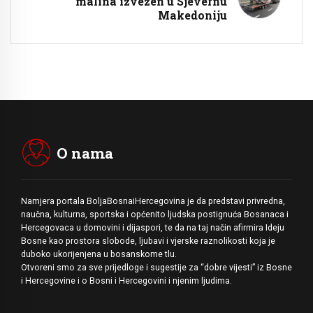
malina izvezen u Sjevernu
Makedoniju
O nama
Namjera portala BoljaBosnaiHercegovina je da predstavi privredna,
naučna, kulturna, sportska i općenito ljudska postignuća Bosanaca i
Hercegovaca u domovini i dijaspori, te da na taj način afirmira Ideju
Bosne kao prostora slobode, ljubavi i vjerske raznolikosti koja je
duboko ukorijenjena u bosanskome tlu.
Otvoreni smo za sve prijedloge i sugestije za “dobre vijesti” iz Bosne
i Hercegovine i o Bosni i Hercegovini i njenim ljudima.