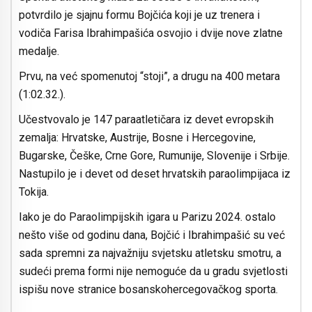
potvrdilo je sjajnu formu Bojčića koji je uz trenera i
vodiča Farisa Ibrahimpašića osvojio i dvije nove zlatne
medalje.
Prvu, na već spomenutoj “stoji”, a drugu na 400 metara
(1:02.32.).
Učestvovalo je 147 paraatletičara iz devet evropskih
zemalja: Hrvatske, Austrije, Bosne i Hercegovine,
Bugarske, Češke, Crne Gore, Rumunije, Slovenije i Srbije.
Nastupilo je i devet od deset hrvatskih paraolimpijaca iz
Tokija.
Iako je do Paraolimpijskih igara u Parizu 2024. ostalo
nešto više od godinu dana, Bojčić i Ibrahimpašić su već
sada spremni za najvažniju svjetsku atletsku smotru, a
sudeći prema formi nije nemoguće da u gradu svjetlosti
ispišu nove stranice bosanskohercegovačkog sporta.