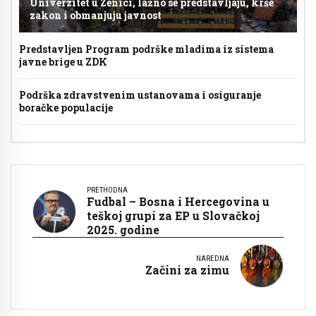
Univerzitet u Zenici, lažno se predstavljaju, krše
zakon i obmanjuju javnost
Predstavljen Program podrške mladima iz sistema
javne brige u ZDK
Podrška zdravstvenim ustanovama i osiguranje
boračke populacije
PRETHODNA
Fudbal – Bosna i Hercegovina u
teškoj grupi za EP u Slovačkoj
2025. godine
NAREDNA
Začini za zimu