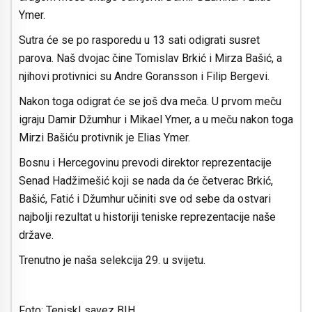
Ymer.
Sutra će se po rasporedu u 13 sati odigrati susret
parova. Naš dvojac čine Tomislav Brkić i Mirza Bašić, a
njihovi protivnici su Andre Goransson i Filip Bergevi.
Nakon toga odigrat će se još dva meča. U prvom meču
igraju Damir Džumhur i Mikael Ymer, a u meču nakon toga
Mirzi Bašiću protivnik je Elias Ymer.
Bosnu i Hercegovinu prevodi direktor reprezentacije
Senad Hadžimešić koji se nada da će četverac Brkić,
Bašić, Fatić i Džumhur učiniti sve od sebe da ostvari
najbolji rezultat u historiji teniske reprezentacije naše
države.
Trenutno je naša selekcija 29. u svijetu.
Foto: TeniskI savez BIH