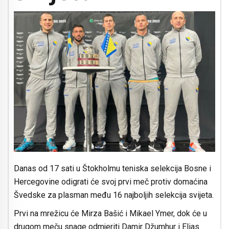
Danas od 17 sati u Štokholmu teniska selekcija Bosne i
Hercegovine odigrati će svoj prvi meč protiv domaćina
Švedske za plasman među 16 najboljih selekcija svijeta.
Prvi na mrežicu će Mirza Bašić i Mikael Ymer, dok će u
drugom meču snage odmjeriti Damir Džumhur i Elias