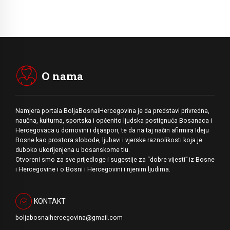
O nama
Namjera portala BoljaBosnaiHercegovina je da predstavi privredna,
naučna, kulturna, sportska i općenito ljudska postignuća Bosanaca i
Hercegovaca u domovini i dijaspori, te da na taj način afirmira Ideju
Bosne kao prostora slobode, ljubavi i vjerske raznolikosti koja je
duboko ukorijenjena u bosanskome tlu.
Otvoreni smo za sve prijedloge i sugestije za “dobre vijesti” iz Bosne
i Hercegovine i o Bosni i Hercegovini i njenim ljudima.
KONTAKT
boljabosnaihercegovina@gmail.com