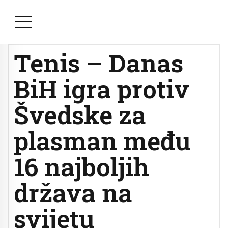
Tenis – Danas
BiH igra protiv
Švedske za
plasman među
16 najboljih
država na
svijetu