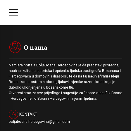
O nama
Namjera portala BoljaBosnaiHercegovina je da predstavi privredna,
naučna, kulturna, sportska i općenito ljudska postignuća Bosanaca i
Hercegovaca u domovini i dijaspori, te da na taj način afirmira Ideju
Bosne kao prostora slobode, ljubavi i vjerske raznolikosti koja je
duboko ukorijenjena u bosanskome tlu.
Otvoreni smo za sve prijedloge i sugestije za “dobre vijesti” iz Bosne
i Hercegovine i o Bosni i Hercegovini i njenim ljudima.
KONTAKT
boljabosnaihercegovina@gmail.com