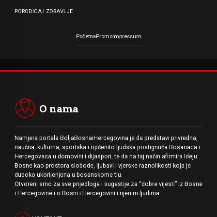
PORODICA I ZDRAVLJE
Početna
Promo
Impressum
O nama
Namjera portala BoljaBosnaiHercegovina je da predstavi privredna,
naučna, kulturna, sportska i općenito ljudska postignuća Bosanaca i
Hercegovaca u domovini i dijaspori, te da na taj način afirmira Ideju
Bosne kao prostora slobode, ljubavi i vjerske raznolikosti koja je
duboko ukorijenjena u bosanskome tlu.
Otvoreni smo za sve prijedloge i sugestije za “dobre vijesti” iz Bosne
i Hercegovine i o Bosni i Hercegovini i njenim ljudima.