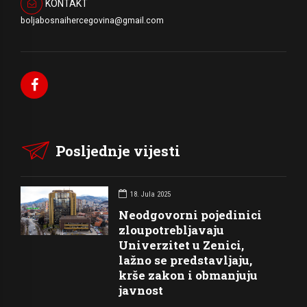
KONTAKT
boljabosnaihercegovina@gmail.com
Posljednje vijesti
18. Jula 2025
Neodgovorni pojedinici
zloupotrebljavaju
Univerzitet u Zenici,
lažno se predstavljaju,
krše zakon i obmanjuju
javnost