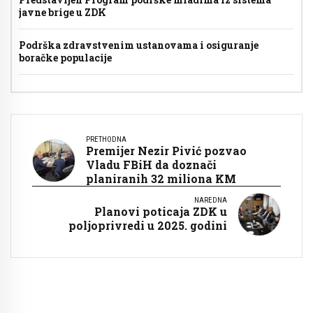
javne brige u ZDK
Podrška zdravstvenim ustanovama i osiguranje
boračke populacije
PRETHODNA
Premijer Nezir Pivić pozvao
Vladu FBiH da doznači
planiranih 32 miliona KM
NAREDNA
Planovi poticaja ZDK u
poljoprivredi u 2025. godini