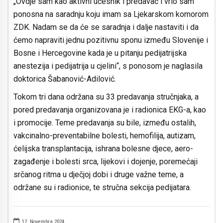
„Ovdje sam kao aktivni učesnik i predavač i vrlo sam
ponosna na saradnju koju imam sa Ljekarskom komorom
ZDK. Nadam se da će se saradnja i dalje nastaviti i da
ćemo napraviti jednu pozitivnu sponu između Slovenije i
Bosne i Hercegovine kada je u pitanju pedijatrijska
anestezija i pedijatrija u cjelini“, s ponosom je naglasila
doktorica Šabanović-Adilović.
Tokom tri dana održana su 33 predavanja stručnjaka, a
pored predavanja organizovana je i radionica EKG-a, kao
i promocije. Teme predavanja su bile, između ostalih,
vakcinalno-preventabilne bolesti, hemofilija, autizam,
ćelijska transplantacija, ishrana bolesne djece, aero-
zagađenje i bolesti srca, lijekovi i dojenje, poremećaji
srčanog ritma u dječjoj dobi i druge važne teme, a
održane su i radionice, te stručna sekcija pedijatara.
12. Novembra 2024