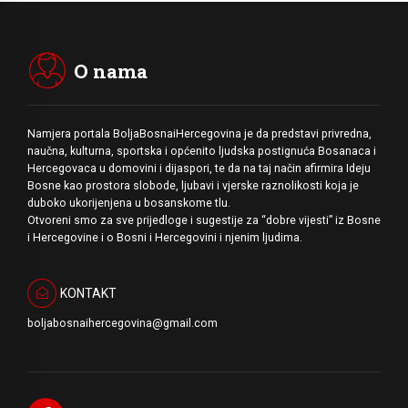
O nama
Namjera portala BoljaBosnaiHercegovina je da predstavi privredna,
naučna, kulturna, sportska i općenito ljudska postignuća Bosanaca i
Hercegovaca u domovini i dijaspori, te da na taj način afirmira Ideju
Bosne kao prostora slobode, ljubavi i vjerske raznolikosti koja je
duboko ukorijenjena u bosanskome tlu.
Otvoreni smo za sve prijedloge i sugestije za “dobre vijesti” iz Bosne
i Hercegovine i o Bosni i Hercegovini i njenim ljudima.
KONTAKT
boljabosnaihercegovina@gmail.com