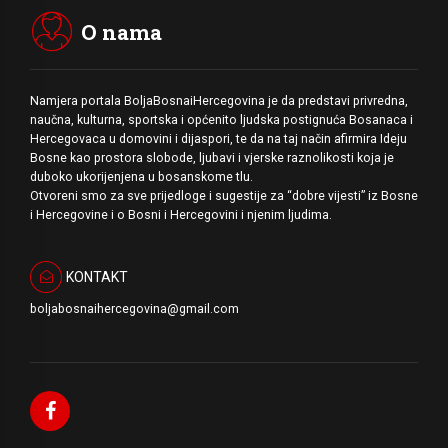
O nama
Namjera portala BoljaBosnaiHercegovina je da predstavi privredna,
naučna, kulturna, sportska i općenito ljudska postignuća Bosanaca i
Hercegovaca u domovini i dijaspori, te da na taj način afirmira Ideju
Bosne kao prostora slobode, ljubavi i vjerske raznolikosti koja je
duboko ukorijenjena u bosanskome tlu.
Otvoreni smo za sve prijedloge i sugestije za “dobre vijesti” iz Bosne
i Hercegovine i o Bosni i Hercegovini i njenim ljudima.
KONTAKT
boljabosnaihercegovina@gmail.com