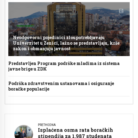
Neodgovorni pojedinici zloupotrebljavaju
Univerzitet u Zenici, lažno se predstavljaju, krše
zakon i obmanjuju javnost
Predstavljen Program podrške mladima iz sistema
javne brige u ZDK
Podrška zdravstvenim ustanovama i osiguranje
boračke populacije
PRETHODNA
Isplaćena osma rata boračkih
stipendija za 1.987 studenata