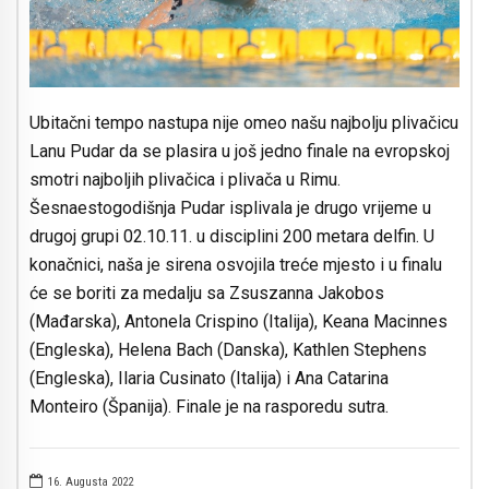
Ubitačni tempo nastupa nije omeo našu najbolju plivačicu
Lanu Pudar da se plasira u još jedno finale na evropskoj
smotri najboljih plivačica i plivača u Rimu.
Šesnaestogodišnja Pudar isplivala je drugo vrijeme u
drugoj grupi 02.10.11. u disciplini 200 metara delfin. U
konačnici, naša je sirena osvojila treće mjesto i u finalu
će se boriti za medalju sa Zsuszanna Jakobos
(Mađarska), Antonela Crispino (Italija), Keana Macinnes
(Engleska), Helena Bach (Danska), Kathlen Stephens
(Engleska), Ilaria Cusinato (Italija) i Ana Catarina
Monteiro (Španija). Finale je na rasporedu sutra.
16. Augusta 2022