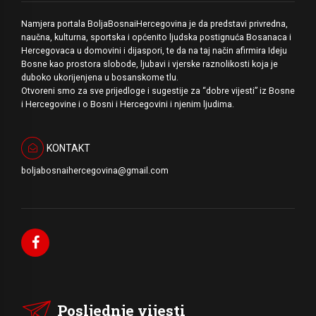
Namjera portala BoljaBosnaiHercegovina je da predstavi privredna,
naučna, kulturna, sportska i općenito ljudska postignuća Bosanaca i
Hercegovaca u domovini i dijaspori, te da na taj način afirmira Ideju
Bosne kao prostora slobode, ljubavi i vjerske raznolikosti koja je
duboko ukorijenjena u bosanskome tlu.
Otvoreni smo za sve prijedloge i sugestije za “dobre vijesti” iz Bosne
i Hercegovine i o Bosni i Hercegovini i njenim ljudima.
KONTAKT
boljabosnaihercegovina@gmail.com
Posljednje vijesti