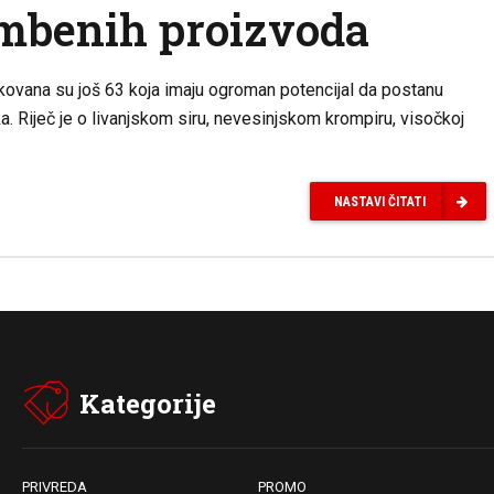
ambenih proizvoda
kovana su još 63 koja imaju ogroman potencijal da postanu
a. Riječ je o livanjskom siru, nevesinjskom krompiru, visočkoj
NASTAVI ČITATI
Kategorije
PRIVREDA
PROMO