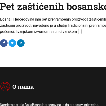
Pet zaštićenih bosans
Bosna i Hercegovina ima pet prehrambenih proizvoda zaštićenih 
zaštićeni proizvodi, navedeno je u studiji Tradicionalni prehram
pečenici, livanjskom izvornom siru i drvarskom […]
O nama
Namjera portala BoljaBosnaiHercegovina je da predstavi privredna,