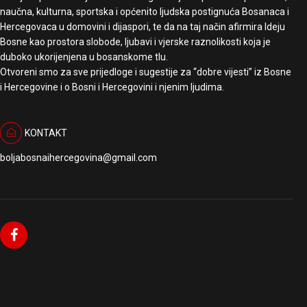
naučna, kulturna, sportska i općenito ljudska postignuća Bosanaca i
Hercegovaca u domovini i dijaspori, te da na taj način afirmira Ideju
Bosne kao prostora slobode, ljubavi i vjerske raznolikosti koja je
duboko ukorijenjena u bosanskome tlu.
Otvoreni smo za sve prijedloge i sugestije za “dobre vijesti” iz Bosne
i Hercegovine i o Bosni i Hercegovini i njenim ljudima.
KONTAKT
boljabosnaihercegovina@gmail.com