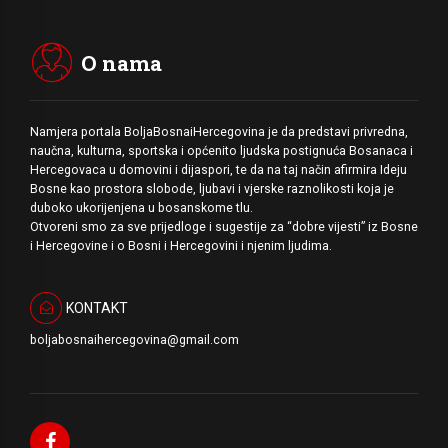
O nama
Namjera portala BoljaBosnaiHercegovina je da predstavi privredna,
naučna, kulturna, sportska i općenito ljudska postignuća Bosanaca i
Hercegovaca u domovini i dijaspori, te da na taj način afirmira Ideju
Bosne kao prostora slobode, ljubavi i vjerske raznolikosti koja je
duboko ukorijenjena u bosanskome tlu.
Otvoreni smo za sve prijedloge i sugestije za “dobre vijesti” iz Bosne
i Hercegovine i o Bosni i Hercegovini i njenim ljudima.
KONTAKT
boljabosnaihercegovina@gmail.com