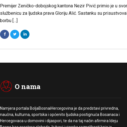
Premijer Zeničko-dobojskog kantona Nezir Pivić primio je u svo
službenicu za ljudska prava Gloriju Alić. Sastanku su prisustvoval
borbu […]
O nama
Namjera portala BoljaBosnaiHercegovina je da predstavi privredna,
naučna, kulturna, sportska i općenito ljudska postignuća Bosanaca i
Hercegovaca u domovini i dijaspori, te da na taj način afirmira Ideju