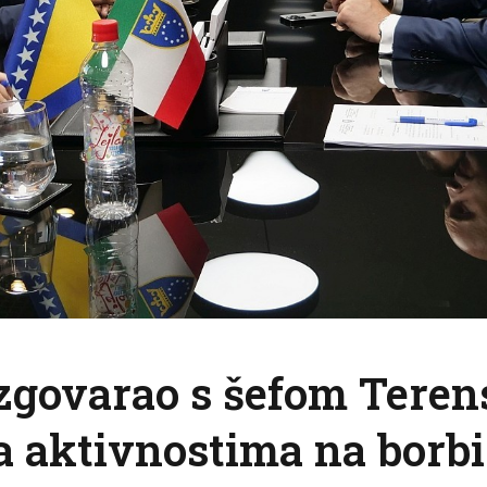
azgovarao s šefom Tere
 aktivnostima na borbi 