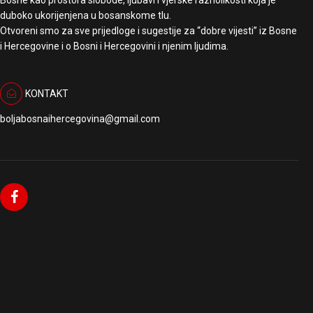
Bosne kao prostora slobode, ljubavi i vjerske raznolikosti koja je
duboko ukorijenjena u bosanskome tlu.
Otvoreni smo za sve prijedloge i sugestije za “dobre vijesti” iz Bosne
i Hercegovine i o Bosni i Hercegovini i njenim ljudima.
KONTAKT
boljabosnaihercegovina@gmail.com