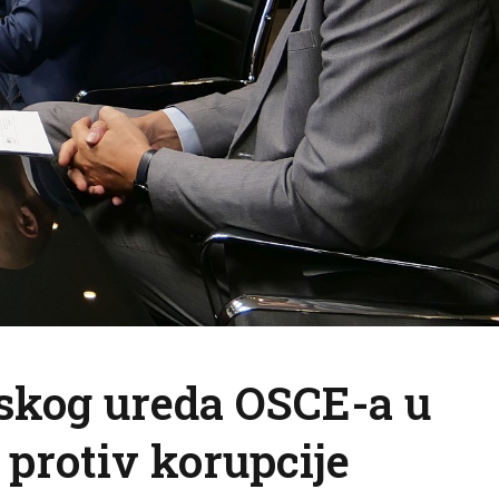
nskog ureda OSCE-a u
protiv korupcije