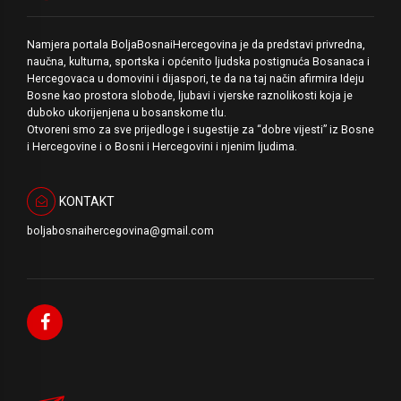
Namjera portala BoljaBosnaiHercegovina je da predstavi privredna,
naučna, kulturna, sportska i općenito ljudska postignuća Bosanaca i
Hercegovaca u domovini i dijaspori, te da na taj način afirmira Ideju
Bosne kao prostora slobode, ljubavi i vjerske raznolikosti koja je
duboko ukorijenjena u bosanskome tlu.
Otvoreni smo za sve prijedloge i sugestije za “dobre vijesti” iz Bosne
i Hercegovine i o Bosni i Hercegovini i njenim ljudima.
KONTAKT
boljabosnaihercegovina@gmail.com