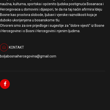
naučna, kulturna, sportska i općenito ljudska postignuća Bosanaca i
Hercegovaca u domovini i dijaspori, te da na taj način afirmira Ideju
Bosne kao prostora slobode, ljubavi i vjerske raznolikosti koja je
duboko ukorijenjena u bosanskome tlu.
Otvoreni smo za sve prijedloge i sugestije za “dobre vijesti” iz Bosne
i Hercegovine i o Bosni i Hercegovini i njenim ljudima.
KONTAKT
boljabosnaihercegovina@gmail.com