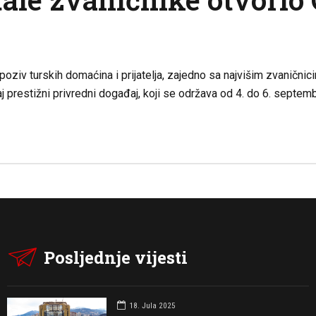
oziv turskih domaćina i prijatelja, zajedno sa najvišim zvaničnic
j prestižni privredni događaj, koji se održava od 4. do 6. septemb
Posljednje vijesti
18. Jula 2025