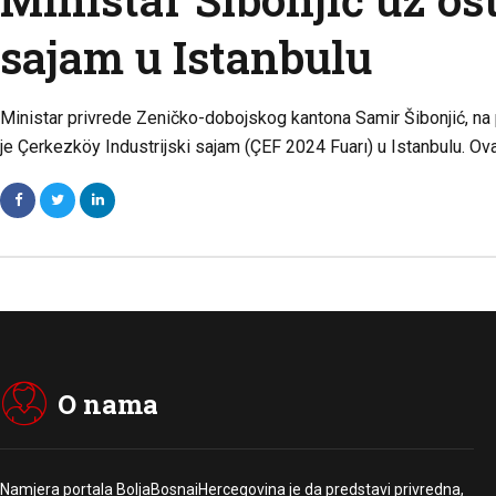
sajam u Istanbulu
Ministar privrede Zeničko-dobojskog kantona Samir Šibonjić, na p
je Çerkezköy Industrijski sajam (ÇEF 2024 Fuarı) u Istanbulu. Ova
O nama
Namjera portala BoljaBosnaiHercegovina je da predstavi privredna,