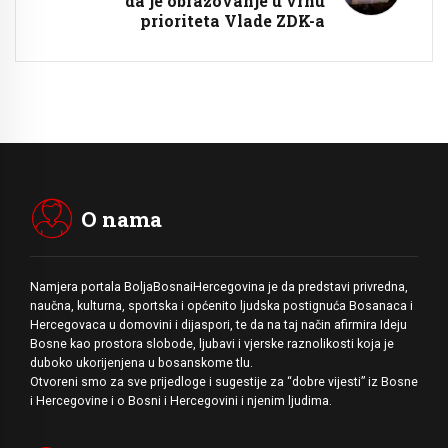
da je obrazovanje u vrhu
prioriteta Vlade ZDK-a
O nama
Namjera portala BoljaBosnaiHercegovina je da predstavi privredna,
naučna, kulturna, sportska i općenito ljudska postignuća Bosanaca i
Hercegovaca u domovini i dijaspori, te da na taj način afirmira Ideju
Bosne kao prostora slobode, ljubavi i vjerske raznolikosti koja je
duboko ukorijenjena u bosanskome tlu.
Otvoreni smo za sve prijedloge i sugestije za “dobre vijesti” iz Bosne
i Hercegovine i o Bosni i Hercegovini i njenim ljudima.